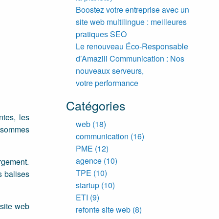
Boostez votre entreprise avec un
site web multilingue : meilleures
pratiques SEO
Le renouveau Éco-Responsable
d’Amazili Communication : Nos
nouveaux serveurs,
votre performance
Catégories
ntes, les
web
(18)
s sommes
communication
(16)
PME
(12)
agence
(10)
ergement.
TPE
(10)
s balises
startup
(10)
ETI
(9)
 site web
refonte site web
(8)