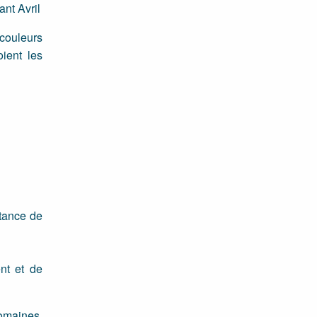
ant Avril
couleurs
ient les
tance de
nt et de
omaines,