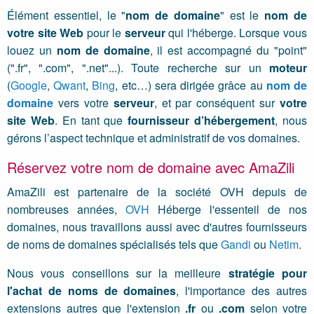
Élément essentiel, le "
nom de domaine
" est le
nom de
votre site Web
pour le
serveur
qui l'héberge. Lorsque vous
louez un
nom de domaine
, il est accompagné du "point"
(".fr", ".com", ".net"...). Toute recherche sur un
moteur
(
Google
,
Qwant
,
Bing
, etc…) sera dirigée grâce au
nom de
domaine
vers votre
serveur
, et par conséquent sur
votre
site Web
. En tant que
fournisseur d’hébergement
, nous
gérons l’aspect technique et administratif de vos domaines.
Réservez votre nom de domaine avec AmaZili
AmaZili est partenaire de la société OVH depuis de
nombreuses années,
OVH
Héberge l'essenteil de nos
domaines, nous travaillons aussi avec d'autres fournisseurs
de noms de domaines spécialisés tels que
Gandi
ou
Netim
.
Nous vous conseillons sur la meilleure
stratégie pour
l'achat de noms de domaines
, l'importance des autres
extensions autres que l'extension
.fr
ou
.com
selon votre